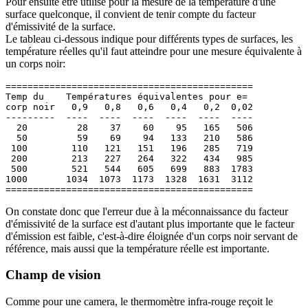
Pour ensuite être utilisé pour la mesure de la température d'une
surface quelconque, il convient de tenir compte du facteur
d'émissivité de la surface.
Le tableau ci-dessous indique pour différents types de surfaces, les
température réelles qu'il faut atteindre pour une mesure équivalente à
un corps noir:
=============================================

Temp du    Températures équivalentes pour e=

corp noir   0,9   0,8   0,6   0,4   0,2  0,02

---------  ----  ----  ----  ----  ----  ----

  20         28    37    60    95   165   506

  50         59    69    94   133   210   586

 100        110   121   151   196   285   719

 200        213   227   264   322   434   985

 500        521   544   605   699   883  1783

1000       1034  1073  1173  1328  1631  3112

On constate donc que l'erreur due à la méconnaissance du facteur
d'émissivité de la surface est d'autant plus importante que le facteur
d'émission est faible, c'est-à-dire éloignée d'un corps noir servant de
référence, mais aussi que la température réelle est importante.
Champ de vision
Comme pour une camera, le thermomètre infra-rouge reçoit le