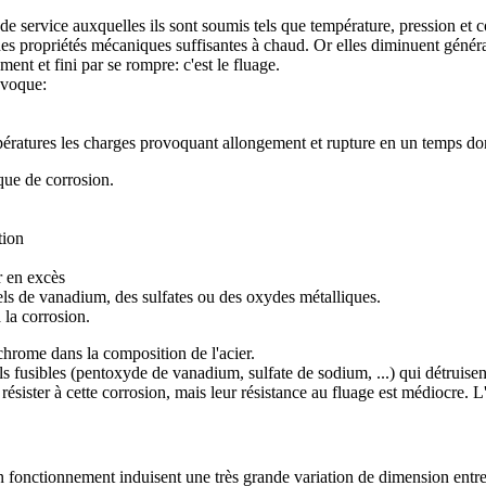
 de service auxquelles ils sont soumis tels que température, pression et c
er des propriétés mécaniques suffisantes à chaud. Or elles diminuent gén
ement et fini par se rompre: c'est le fluage.
ovoque:
mpératures les charges provoquant allongement et rupture en un temps do
sque de corrosion.
tion
r en excès
els de vanadium, des sulfates ou des oxydes métalliques.
 la corrosion.
chrome dans la composition de l'acier.
s fusibles (pentoxyde de vanadium, sulfate de sodium, ...) qui détruise
résister à cette corrosion, mais leur résistance au fluage est médiocre. 
n fonctionnement induisent une très grande variation de dimension entre l