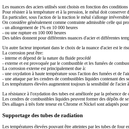
Les nuances des aciers utilisés sont choisis en fonction des conditions
Pour résister à la température et à la pression, le métal doit conserv
En particulier, sous l'action de la traction le métal s'allonge irréversibl
On considère généralement comme contrainte admissible celle qui pr
- un allongement de 1% en 10 000 heures
- ou une rupture en 100 000 heures
Des tables donnent pour différentes nuances d'acier et différentes te
Un autre facteur important dans le choix de la nuance d'acier est le ri
La corrosion peut être:
- interne et dépend de la nature du fluide procédé
- externe et est provoquée par le combustible et les fumées de combus
La corrosion externe est principalement due à:
- une oxydation à haute température sous l'action des fumées et de l'ai
- une attaque par les cendres de combustibles liquides contenant des s
Les températures élevées augmentent toujours la sensibilité de l'acier à
La résistance à l'oxydation des tubes est améliorée par la présence de 
Les cendres de combustibles liquides peuvent former des dépôts de sel
Des alliages à très forte teneur en Chrome et Nickel sont adaptés pour 
Supportage des tubes de radiation
Les températures élevées pouvant être atteintes par les tubes de four e