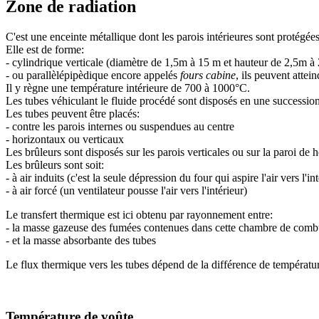
Zone de radiation
C'est une enceinte métallique dont les parois intérieures sont protégées
Elle est de forme:
- cylindrique verticale (diamètre de 1,5m à 15 m et hauteur de 2,5m 
- ou parallèlépipèdique encore appelés
fours cabine
, ils peuvent atte
Il y règne une température intérieure de 700 à 1000°C.
Les tubes véhiculant le fluide procédé sont disposés en une successio
Les tubes peuvent être placés:
- contre les parois internes ou suspendues au centre
- horizontaux ou verticaux
Les brûleurs sont disposés sur les parois verticales ou sur la paroi de h
Les brûleurs sont soit:
- à air induits (c'est la seule dépression du four qui aspire l'air vers l'in
- à air forcé (un ventilateur pousse l'air vers l'intérieur)
Le transfert thermique est ici obtenu par rayonnement entre:
- la masse gazeuse des fumées contenues dans cette chambre de combus
- et la masse absorbante des tubes
Le flux thermique vers les tubes dépend de la différence de températur
Température de voûte