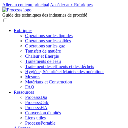
Aller au contenu principal
Accéder aux Rubriques
Guide des techniques des industries de procédé
Rubriques
Opérations sur les liquides
Opérations sur les solides
Opérations sur les gaz
Transfert de matière
Chaleur et Energie
Traitements de l'eau
Traitement des effluents et des déchets
Hygiène, Sécurité et Maîtrise des opérations
Mesures
Matériaux et Construction
FAQ
Ressources
ProcesssDia
ProcesssCalc
ProcesssHA
Conversion d'unités
Liens utiles
ProcesssPortable