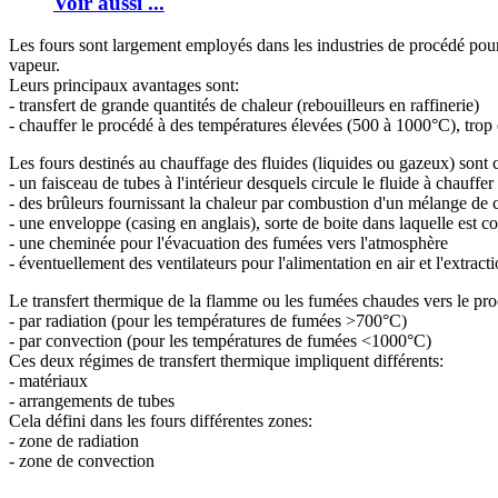
Voir aussi ...
Les fours sont largement employés dans les industries de procédé pour 
vapeur.
Leurs principaux avantages sont:
- transfert de grande quantités de chaleur (rebouilleurs en raffinerie)
- chauffer le procédé à des températures élevées (500 à 1000°C), trop é
Les fours destinés au chauffage des fluides (liquides ou gazeux) sont
- un faisceau de tubes à l'intérieur desquels circule le fluide à chauffer
- des brûleurs fournissant la chaleur par combustion d'un mélange de c
- une enveloppe (casing en anglais), sorte de boite dans laquelle est 
- une cheminée pour l'évacuation des fumées vers l'atmosphère
- éventuellement des ventilateurs pour l'alimentation en air et l'extrac
Le transfert thermique de la flamme ou les fumées chaudes vers le procé
- par radiation (pour les températures de fumées >700°C)
- par convection (pour les températures de fumées <1000°C)
Ces deux régimes de transfert thermique impliquent différents:
- matériaux
- arrangements de tubes
Cela défini dans les fours différentes zones:
- zone de radiation
- zone de convection