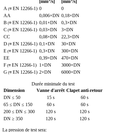
[mm
/s]
[mm
/s]
A
≡
EN 12266-1)
0
0
(
AA
0,006×DN
0,18×DN
B
≡
EN 12266-1)
0,01×DN
0,3×DN
(
C
≡
EN 12266-1)
0,03×DN
3×DN
(
CC
0,08×DN
22,3×DN
D
≡
EN 12266-1)
0,1×DN
30×DN
(
E
≡
EN 12266-1)
0,3×DN
300×DN
(
EE
0,39×DN
470×DN
F
≡
EN 12266-1)
1×DN
3000×DN
(
G
≡
EN 12266-1)
2×DN
6000×DN
(
Durée minimale du test
Dimension
Vanne d'arrêt
Clapet anti-retour
DN ≤ 50
15 s
60 s
65 ≤ DN ≤ 150
60 s
60 s
200 ≤ DN ≤ 300
120 s
120 s
DN ≥ 350
120 s
120 s
La pression de test sera: