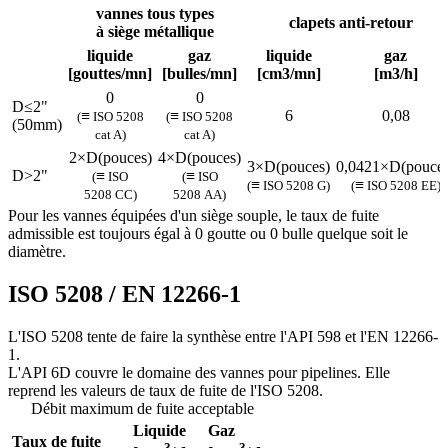
vannes tous types
clapets anti-retour
à siège métallique
liquide
gaz
liquide
gaz
[gouttes/mn]
[bulles/mn]
[cm3/mn]
[m3/h]
0
0
D≤2"
≡
≡
6
0,08
(
ISO 5208
(
ISO 5208
(50mm)
cat A)
cat A)
2×D(pouces)
4×D(pouces)
3×D(pouces)
0,0421×D(pouces
D>2"
≡
≡
(
ISO
(
ISO
≡
≡
(
ISO 5208 G)
(
ISO 5208 EE)
5208 CC)
5208 AA)
Pour les vannes équipées d'un siège souple, le taux de fuite
admissible est toujours égal à 0 goutte ou 0 bulle quelque soit le
diamètre.
ISO 5208 / EN 12266-1
L'ISO 5208 tente de faire la synthèse entre l'API 598 et l'EN 12266-
1.
L'API 6D couvre le domaine des vannes pour pipelines. Elle
reprend les valeurs de taux de fuite de l'ISO 5208.
Débit maximum de fuite acceptable
Liquide
Gaz
Taux de fuite
3
3