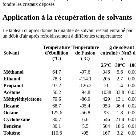
fondre les cristaux déposés
Application à la récupération de solvants
Le tableau ci-après donne la quantité de solvant restant entrainé par
un débit d'air après refroidissement à différentes températures:
Température
Température
g de solvant
Solvant
d'ébullition
de Fusion
entraîné / Nm3 d'
(°C)
(°C)
à
25°C
-30°C
-100
Méthanol
64.7
-97.6
346
5.6
0.00
Ethanol
78.3
-114.1
205
2.7
0.00
Propanol
97.2
-126.2
71
1.4
0.00
Acétone
56.2
-94.8
1038
33.8
0.02
Méthyléthylcétone
79.6
-86.9
429
13.1
0.00
Hexane
68.7
-95.4
953
36.4
0.02
Octane
125.6
-56.8
93
1.8
0.00
Cyclohexane
80.7
6.6
546
21.4
0.01
Benzène
80.1
5.5
504
18.6
0.01
Toluène
110.6
-95
167
3.2
0.00