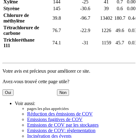
Xylène
144
-25
41
0.7
0.00
Styrène
145
-30.6
39
0.6
0.00
Chlorure de
39.8
-96.7
13402
180.7
0.44
méthylène
Tétrachlorure de
76.7
-22.9
1226
49.6
0.03
carbone
Trichloréthane
74.1
-31
1159
45.7
0.03
111
Votre avis est précieux pour améliorer ce site.
Avez-vous trouvé cette page utile?
Voir aussi:
pages les plus appréciées
Réduction des émissions de COV
Emissions fugitives de COV
Emissions de COV par les stockages
Emissions de COV: règlementation
Incinération des évents