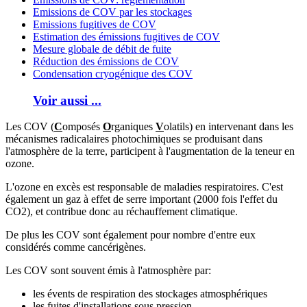
Emissions de COV par les stockages
Emissions fugitives de COV
Estimation des émissions fugitives de COV
Mesure globale de débit de fuite
Réduction des émissions de COV
Condensation cryogénique des COV
Voir aussi ...
Les COV (
C
omposés
O
rganiques
V
olatils) en intervenant dans les
mécanismes radicalaires photochimiques se produisant dans
l'atmosphère de la terre, participent à l'augmentation de la teneur en
ozone.
L'ozone en excès est responsable de maladies respiratoires. C'est
également un gaz à effet de serre important (2000 fois l'effet du
CO2), et contribue donc au réchauffement climatique.
De plus les COV sont également pour nombre d'entre eux
considérés comme cancérigènes.
Les COV sont souvent émis à l'atmosphère par:
les évents de respiration des stockages atmosphériques
les fuites d'installations sous pression