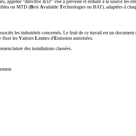
, appelée "directive IED" vise à prévenir et réduire à la source les émi
nibles ou MTD (
B
est
A
vailable
T
echnologies ou BAT), adaptées à chaque
associés les industriels concernés. Le fruit de ce travail est un docum
e fixer les
V
aleurs
L
imites d'
E
mission autorisées.
omenclature des installations classées.
nnement