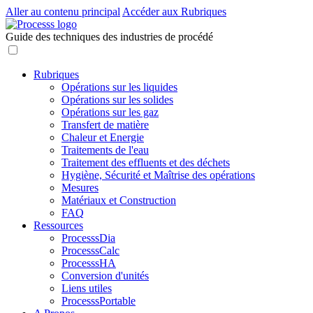
Aller au contenu principal
Accéder aux Rubriques
Guide des techniques des industries de procédé
Rubriques
Opérations sur les liquides
Opérations sur les solides
Opérations sur les gaz
Transfert de matière
Chaleur et Energie
Traitements de l'eau
Traitement des effluents et des déchets
Hygiène, Sécurité et Maîtrise des opérations
Mesures
Matériaux et Construction
FAQ
Ressources
ProcesssDia
ProcesssCalc
ProcesssHA
Conversion d'unités
Liens utiles
ProcesssPortable