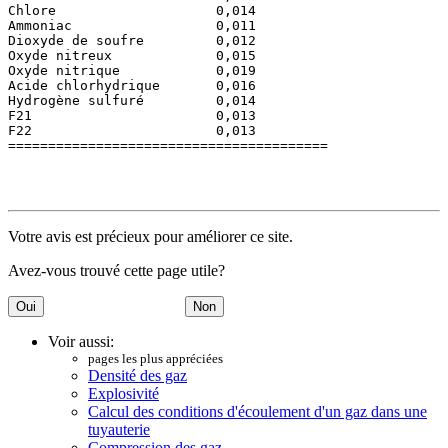
Chlore                    0,014

Ammoniac                  0,011

Dioxyde de soufre         0,012

Oxyde nitreux             0,015

Oxyde nitrique            0,019

Acide chlorhydrique       0,016

Hydrogène sulfuré         0,014

F21                       0,013

F22                       0,013

Votre avis est précieux pour améliorer ce site.
Avez-vous trouvé cette page utile?
Voir aussi:
pages les plus appréciées
Densité des gaz
Explosivité
Calcul des conditions d'écoulement d'un gaz dans une
tuyauterie
Compression des gaz