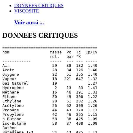
DONNEES CRITIQUES
VISCOSITE
Voir aussi ...
DONNEES CRITIQUES
========================================

nom                 masse  Pc  Tc  Cp/Cv

                    mol.   bar °K

------------        -----  --- --- -----

Air                  29    38  132  1.40

Azote                28    34  126  1.40

Oxygène              32    51  155  1.40

Vapeur               18   221  647  1.32

Gaz Naturel          19             1.27

Hydrogène             2    13   33  1.41

Méthane              16    46  191  1.31

Ethane               30    49  306  1.22

Ethylène             28    51  282  1.26

Acétylène            26    62  309  1.26

Propane              44    43  370  1.13

Propylène            42    46  365  1.15

n-Butane             58    38  425  1.09

iso-Butane           58    37  408  1.09

Butène

Butadiène 1-3        54    43  425  1.12
