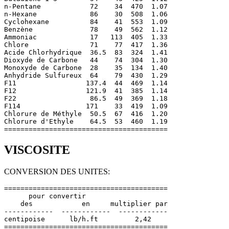
n-Pentane            72    34  470  1.07

n-Hexane             86    30  508  1.06

Cyclohexane          84    41  553  1.09

Benzène              78    49  562  1.12

Ammoniac             17   113  405  1.33

Chlore               71    77  417  1.36

Acide Chlorhydrique  36.5  83  324  1.41

Dioxyde de Carbone   44    74  304  1.30

Monoxyde de Carbone  28    35  134  1.40

Anhydride Sulfureux  64    79  430  1.29

F11                 137.4  44  469  1.14

F12                 121.9  41  385  1.14

F22                  86.5  49  369  1.18

F114                171    33  419  1.09

Chlorure de Méthyle  50.5  67  416  1.20

Chlorure d'Ethyle    64.5  53  460  1.19

VISCOSITE
CONVERSION DES UNITES:
========================================

      pour convertir

    des            en     multiplier par

------------  ------------  ------------

centipoise      lb/h.ft         2,42
