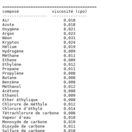
========================================

composé              viscosité (cpo)

-------------------  ---------------

Air                       0,018

Azote                     0,018

Oxygène                   0,021

Argon                     0,023

Néon                      0,031

Krypton                   0,024

Hélium                    0,019

Hydrogène                 0,009

Méthane                   0,011

Ethane                    0,009

Ethylène                  0,012

Propane                   0,011

Propylène                 0,008

Butane                    0,008

Benzène                   0,008

Méthanol                  0,012

Acétone                   0,008

Ethanol                   0,009

Ether éthylique           0,008

Chlorure de méthyle       0,012

Chlorure d'éthyle         0,014

Tétrachlorure de carbone  0,008

Vapeur d'eau              0,010

Monoxyde de carbone       0,019

Dioxyde de carbone        0,011

Sulfure de carbone        0,010
