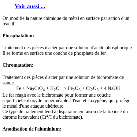
Voir aussi ...
On modifie la nature chimique du métal en surface par action d'un
réactif.
Phosphatation:
Traitement des pièces d'acier par une solution d'acide phosphorique.
Il se forme en surface une couche de phosphate de fer.
Chromatation:
Traitement des pièces d'acier par une solution de bichromate de
soude.
Fe + Na
CrO
+ H
O --> Fe
O
+ Cr
O
+ 4 NaOH
2
4
2
2
3
2
3
Le fer réagit avec le bichromate pour former une couche
superficielle d'oxyde imperméable à l'eau et l'oxygène, qui protège
le métal d'une attaque ultérieure.
Ce type de traitement tend à disparaitre en raison de la toxicité du
chrome hexavalent (CrVI du bichromate).
Anodisation de l'aluminium: