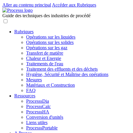
Aller au contenu principal
Accéder aux Rubriques
Guide des techniques des industries de procédé
Rubriques
Opérations sur les liquides
Opérations sur les solides
Opérations sur les gaz
Transfert de matière
Chaleur et Energie
Traitements de l'eau
Traitement des effluents et des déchets
Hygiène, Sécurité et Maîtrise des opérations
Mesures
Matériaux et Construction
FAQ
Ressources
ProcesssDia
ProcesssCalc
ProcesssHA
Conversion d'unités
Liens utiles
ProcesssPortable