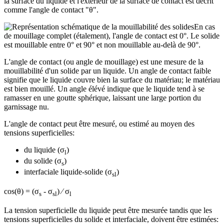
la surface du liquide et l'extérieur de la surface de contact est décrit
comme l'angle de contact "θ".
En cas
de mouillage complet (étalement), l'angle de contact est 0°. Le solide
est mouillable entre 0° et 90° et non mouillable au-delà de 90°.
L'angle de contact (ou angle de mouillage) est une mesure de la
mouillabilité d'un solide par un liquide. Un angle de contact faible
signifie que le liquide couvre bien la surface du matériau; le matériau
est bien mouillé. Un angle élévé indique que le liquide tend à se
ramasser en une goutte sphérique, laissant une large portion du
garnissage nu.
L'angle de contact peut être mesuré, ou estimé au moyen des
tensions superficielles:
du liquide (σ
)
l
du solide (σ
)
s
interfaciale liquide-solide (σ
)
sl
cos(θ) = (σ
- σ
) ⁄ σ
s
sl
l
La tension superficielle du liquide peut être mesurée tandis que les
tensions superficielles du solide et interfaciale, doivent être estimées: