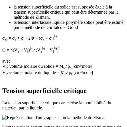
la tension superficielle du solide est supposée égale à la
tension superficielle critique qui peut être déterminée par la
méthode de Zisman.
la tension interfaciale liquide-polymère solide peut être estimé
par la méthode de Girifalco et Good
½
σ
= σ
+ σ
- 2Φ × (σ
× σ
)
sl
s
l
s
l
⅓
⅓
⅓
²
Φ = 4(V
× V
)
⁄ (V
+ V
)
s
l
s
l
avec:
V
: volume molaire du solide = M
⁄ ρ
[cm³/mole]
s
s
s
V
: volume molaire du liquide = M
⁄ ρ
[cm³/mole]
l
l
l
Tension superficielle critique
La tension superficielle critique caractérise la mouillabilité du
matériau par le liquide.