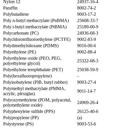
Nylon 12
24937-16-4
Paraffin
8002-74-2
Polybutadiene
9003-17-2
Poly n-butyl methacrylate (PnBMA)
25608-33-7
Poly t-butyl methacrylate (PtBMA)
25189-00-9
Polycarbonate (PC)
24936-68-3
Polychlorotrifluoroethylene (PCTFE)
9002-83-9
Polydimethylsiloxane (PDMS)
9016-00-6
Polyethylene (PE)
9002-88-4
Polyethylene oxide (PEO, PEG,
25322-68-3
polyethylene glycol)
Polyethylene terephthalate (PET)
25038-59-9
Poly(hexafluoropropylene)
-
Polyisobutylene (PIB, butyl rubber)
9003-27-4
Polymethyl methacrylate (PMMA,
9011-14-7
acrylic, plexiglas)
Polyoxymethylene (POM, polyacetal,
24969-26-4
polymethylene oxide)
Polyphenylene sulfide (PPS)
26125-40-6
Polypropylene (PP)
(a)
Polystyrene (PS)
9003-53-6