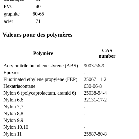
PVC
40
graphite
60-65
acier
71
Valeurs pour des polymères
CAS
Polymère
number
Acrylonitrile butadiene styrene (ABS)
9003-56-9
Epoxies
-
Fluorinated ethylene propylene (FEP)
25067-11-2
Hexatriacontane
630-06-8
Nylon 6 (polycaprolactum, aramid 6)
25038-54-4
Nylon 6,6
32131-17-2
Nylon 7,7
-
Nylon 8,8
-
Nylon 9,9
-
Nylon 10,10
-
Nylon 11
25587-80-8