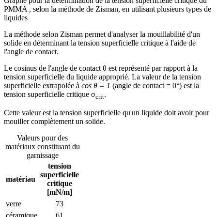
Graphe pour la détermination de la tension superficielle critique du
PMMA , selon la méthode de Zisman, en utilisant plusieurs types de
liquides
La méthode selon Zisman permet d'analyser la mouillabilité d'un
solide en déterminant la tension superficielle critique à l'aide de
l'angle de contact.
Le cosinus de l'angle de contact θ est représenté par rapport à la
tension superficielle du liquide approprié. La valeur de la tension
superficielle extrapolée à
cos θ
= 1
(angle de contact = 0°) est la
tension superficielle critique σ
.
crit
Cette valeur est la tension superficielle qu'un liquide doit avoir pour
mouiller complètement un solide.
Valeurs pour des
matériaux constituant du
garnissage
tension
superficielle
matériau
critique
[mN/m]
verre
73
céramique
61