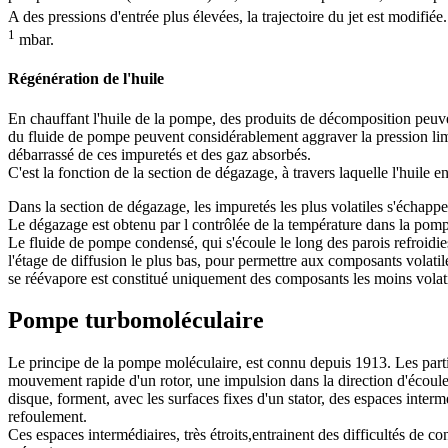
A des pressions d'entrée plus élevées, la trajectoire du jet est modifi
1
mbar.
Régénération de l'huile
En chauffant l'huile de la pompe, des produits de décomposition peuv
du fluide de pompe peuvent considérablement aggraver la pression limi
débarrassé de ces impuretés et des gaz absorbés.
C'est la fonction de la section de dégazage, à travers laquelle l'huile 
Dans la section de dégazage, les impuretés les plus volatiles s'échappe
Le dégazage est obtenu par l contrôlée de la température dans la pom
Le fluide de pompe condensé, qui s'écoule le long des parois refroidie
l'étage de diffusion le plus bas, pour permettre aux composants volatil
se réévapore est constitué uniquement des composants les moins volati
Pompe turbomoléculaire
Le principe de la pompe moléculaire, est connu depuis 1913. Les parti
mouvement rapide d'un rotor, une impulsion dans la direction d'écoul
disque, forment, avec les surfaces fixes d'un stator, des espaces intermé
refoulement.
Ces espaces intermédiaires, très étroits,entrainent des difficultés de c