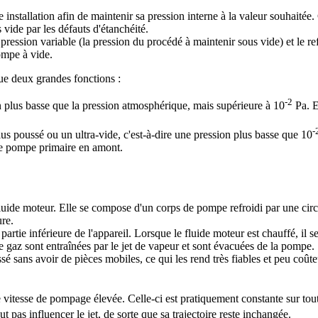
installation afin de maintenir sa pression interne à la valeur souhaitée.
s vide par les défauts d'étanchéité.
pression variable (la pression du procédé à maintenir sous vide) et le r
ompe à vide.
gue deux grandes fonctions :
-2
 plus basse que la pression atmosphérique, mais supérieure à 10
Pa. E
-
us poussé ou un ultra-vide, c'est-à-dire une pression plus basse que 10
une pompe primaire en amont.
uide moteur. Elle se compose d'un corps de pompe refroidi par une circul
ure.
artie inférieure de l'appareil. Lorsque le fluide moteur est chauffé, il se
 gaz sont entraînées par le jet de vapeur et sont évacuées de la pompe.
 sans avoir de pièces mobiles, ce qui les rend très fiables et peu coûteu
 vitesse de pompage élevée. Celle-ci est pratiquement constante sur toute
ut pas influencer le jet, de sorte que sa trajectoire reste inchangée.