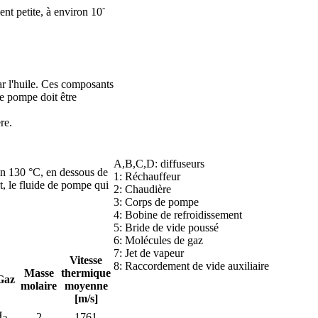
-
ent petite, à environ 10
r l'huile. Ces composants
de pompe doit être
re.
A,B,C,D: diffuseurs
ron 130 °C, en dessous de
1: Réchauffeur
t, le fluide de pompe qui
2: Chaudière
3: Corps de pompe
4: Bobine de refroidissement
5: Bride de vide poussé
6: Molécules de gaz
7: Jet de vapeur
Vitesse
8: Raccordement de vide auxiliaire
Masse
thermique
Gaz
molaire
moyenne
[m/s]
H
2
1761