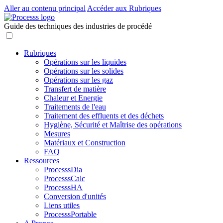
Aller au contenu principal
Accéder aux Rubriques
Guide des techniques des industries de procédé
Rubriques
Opérations sur les liquides
Opérations sur les solides
Opérations sur les gaz
Transfert de matière
Chaleur et Energie
Traitements de l'eau
Traitement des effluents et des déchets
Hygiène, Sécurité et Maîtrise des opérations
Mesures
Matériaux et Construction
FAQ
Ressources
ProcesssDia
ProcesssCalc
ProcesssHA
Conversion d'unités
Liens utiles
ProcesssPortable