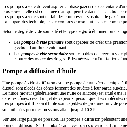
Les pompes à vide doivent aspirer la phase gazeuse excédentaire d'une 
plus souvent elle est constituée d'air qui pénètre dans l'installation sou
Les pompes à vide sont en fait des compresseurs aspirant le gaz à une 
La plupart des technologies de compresseur sont utilisables comme p
Selon le degré de vide souhaité et le type de gaz à éliminer, on distin
Les
pompes à vide primaire
sont capables de créer une pression
éjection d'un fluide entrainant.
Les
pompes à vide secondaire
sont capables de créer un vide pl
capture des molécules de gaz. Elles nécessitent l'utilisation d'
Pompe à diffusion d'huile
Une pompe à vide à diffusion est une pompe de transfert cinétique à fl
duquel sont placés des cônes formant des tuyères à leur partie supérie
Le fluide moteur (généralement une huile de silicone) est situé dans la p
dans les cônes, créant un jet de vapeur supersonique. Les molécules de
Les pompes à diffusion d'huile sont capables de produire un vide poussé
sont utilisées pour des pressions allant jusqu'à 10
Pa
-5
Sur une large plage de pression, les pompes à diffusion présentent une
-3
pompe à diffusion (≤ 10
mbar) car, à ces basses pressions, l'air ne pe