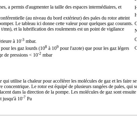
es, a permis d'augmenter la taille des espaces intermédiaires, et
conférentielle (au niveau du bord extérieur) des pales du rotor atteint
pomper. Le tableau ici donne cette valeur pour quelques gaz courants.
t/mn), et la lubrification des roulements est un point de vigilance
-3
érieure à 10
mbar.
8
9
 pour les gaz lourds (10
à 10
pour l'azote) que pour les gaz légers
-2
ge de pressions < 10
mbar
e
qui utilise la chaleur pour accélérer les molécules de gaz et les faire s
ère concentrique. Le rotor est équipé de plusieurs rangées de pales, qui
éplacent dans la direction de la pompe. Les molécules de gaz sont ensuit
-7
t jusqu'à 10
Pa