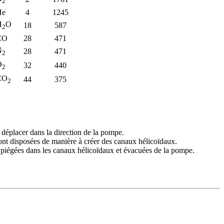
2
He
4
1245
H
O
18
587
2
CO
28
471
N
28
471
2
O
32
440
2
CO
44
375
2
e déplacer dans la direction de la pompe.
 sont disposées de manière à créer des canaux hélicoïdaux.
e piégées dans les canaux hélicoïdaux et évacuées de la pompe.