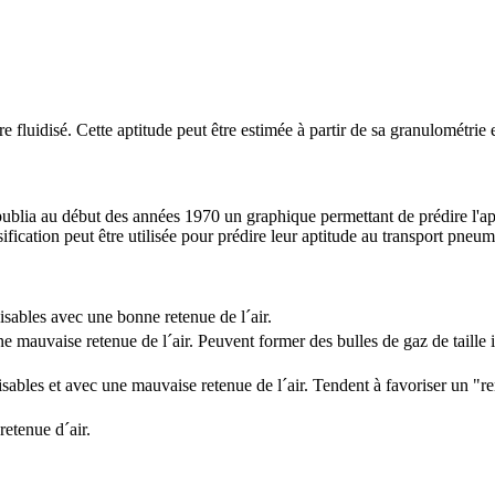
 fluidisé. Cette aptitude peut être estimée à partir de sa granulométrie e
lia au début des années 1970 un graphique permettant de prédire l'apti
assification peut être utilisée pour prédire leur aptitude au transport pne
disables avec une bonne retenue de l´air.
ne mauvaise retenue de l´air. Peuvent former des bulles de gaz de taille
idisables et avec une mauvaise retenue de l´air. Tendent à favoriser un "
retenue d´air.