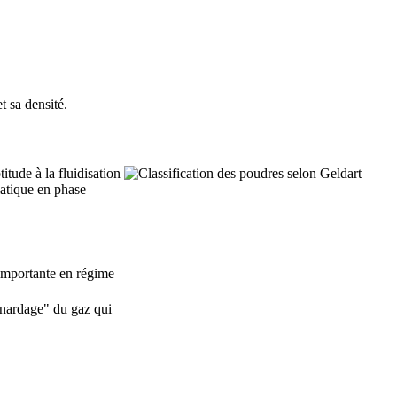
t sa densité.
tude à la fluidisation
umatique en phase
 importante en régime
renardage" du gaz qui