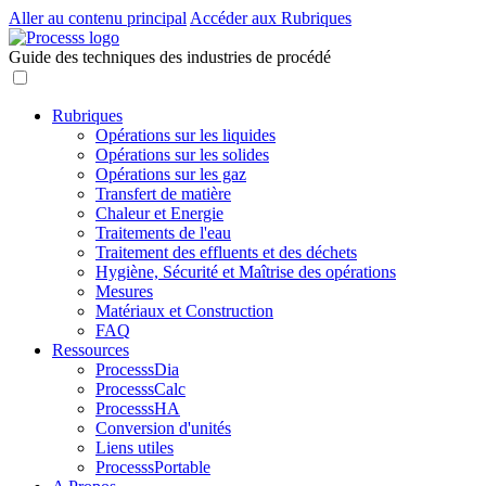
Aller au contenu principal
Accéder aux Rubriques
Guide des techniques des industries de procédé
Rubriques
Opérations sur les liquides
Opérations sur les solides
Opérations sur les gaz
Transfert de matière
Chaleur et Energie
Traitements de l'eau
Traitement des effluents et des déchets
Hygiène, Sécurité et Maîtrise des opérations
Mesures
Matériaux et Construction
FAQ
Ressources
ProcesssDia
ProcesssCalc
ProcesssHA
Conversion d'unités
Liens utiles
ProcesssPortable