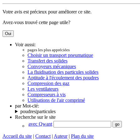
Votre avis est précieux pour améliorer ce site.
Avez-vous trouvé cette page utile?
Voir aussi:
pages les plus appréciées
Choisir un transport pneumatique
Transfert des solides
Convoyeurs mécaniques
La fluidisation des particules solides
Aptitude à l'écoulement des poudres
Compression des gaz
Les ventilateurs
Compresseurs à vis
Utilisations de l'air comprimé
par Mot-clé:
poudres|particules
Recherche sur le site
avec Qwant
Accueil du site
|
Contact
|
Auteur
|
Plan du site