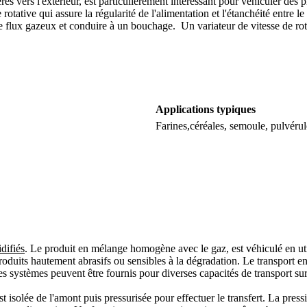
res vers l'extérieur, est particulièrement intéressant pour véhiculer des
otative qui assure la régularité de l'alimentation et l'étanchéité entre le 
e flux gazeux et conduire à un bouchage. Un variateur de vitesse de rota
Applications typiques
Farines,céréales, semoule, pulvéru
idifiés
. Le produit en mélange homogène avec le gaz, est véhiculé en util
produits hautement abrasifs ou sensibles à la dégradation. Le transport e
ces systèmes peuvent être fournis pour diverses capacités de transport su
e est isolée de l'amont puis pressurisée pour effectuer le transfert. La pr