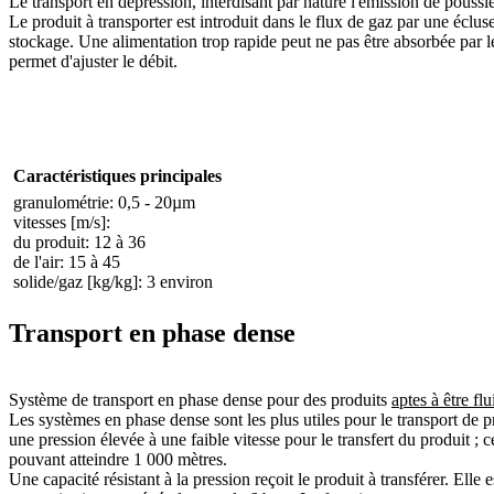
Le transport en dépression, interdisant par nature l'émission de poussiè
Le produit à transporter est introduit dans le flux de gaz par une écluse r
stockage. Une alimentation trop rapide peut ne pas être absorbée par l
permet d'ajuster le débit.
Caractéristiques principales
granulométrie: 0,5 - 20µm
vitesses [m/s]:
du produit: 12 à 36
de l'air: 15 à 45
solide/gaz [kg/kg]: 3 environ
Transport en phase dense
Système de transport en phase dense pour des produits
aptes à être flu
Les systèmes en phase dense sont les plus utiles pour le transport de 
une pression élevée à une faible vitesse pour le transfert du produit ; 
pouvant atteindre 1 000 mètres.
Une capacité résistant à la pression reçoit le produit à transférer. Ell