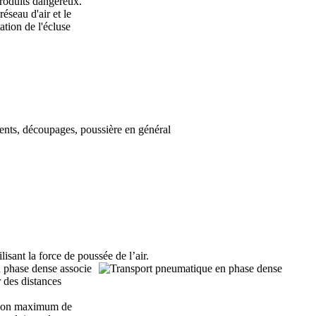
 produits dangereux.
réseau d'air et le
tion de l'écluse
lents, découpages, poussière en général
isant la force de poussée de l’air.
n phase dense associe
r des distances
ession maximum de