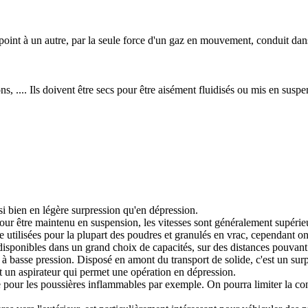
point à un autre, par la seule force d'un gaz en mouvement, conduit dan
s, .... Ils doivent être secs pour être aisément fluidisés ou mis en suspe
i bien en légère surpression qu'en dépression.
Pour être maintenu en suspension, les vitesses sont généralement supérie
e utilisées pour la plupart des poudres et granulés en vrac, cependant on
t disponibles dans un grand choix de capacités, sur des distances pouvant
 à basse pression. Disposé en amont du transport de solide, c'est un sur
st un aspirateur qui permet une opération en dépression.
azote pour les poussières inflammables par exemple. On pourra limiter la