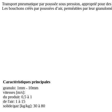
Transport pneumatique par poussée sous pression, approprié pour des
Les bouchons créés par poussées d’air, perméables par leur granulomét
Caractéristiques principales
granulo: 1mm - 10mm
vitesses [m/s]:
du produit: 0,5 à 1
de l'air: 1 à 15
solide/gaz [kg/kg]: 30 à 80