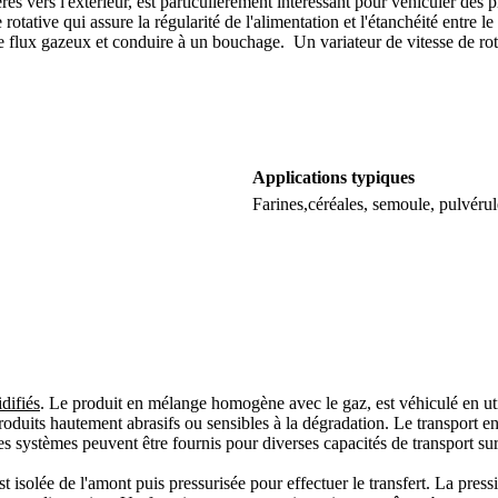
res vers l'extérieur, est particulièrement intéressant pour véhiculer des
otative qui assure la régularité de l'alimentation et l'étanchéité entre le 
e flux gazeux et conduire à un bouchage. Un variateur de vitesse de rota
Applications typiques
Farines,céréales, semoule, pulvéru
idifiés
. Le produit en mélange homogène avec le gaz, est véhiculé en util
produits hautement abrasifs ou sensibles à la dégradation. Le transport e
ces systèmes peuvent être fournis pour diverses capacités de transport su
e est isolée de l'amont puis pressurisée pour effectuer le transfert. La pr