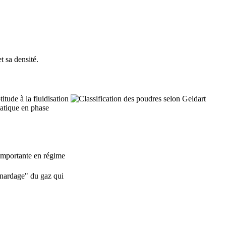
t sa densité.
tude à la fluidisation
umatique en phase
 importante en régime
renardage" du gaz qui