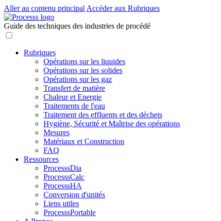
Aller au contenu principal
Accéder aux Rubriques
Guide des techniques des industries de procédé
Rubriques
Opérations sur les liquides
Opérations sur les solides
Opérations sur les gaz
Transfert de matière
Chaleur et Energie
Traitements de l'eau
Traitement des effluents et des déchets
Hygiène, Sécurité et Maîtrise des opérations
Mesures
Matériaux et Construction
FAQ
Ressources
ProcesssDia
ProcesssCalc
ProcesssHA
Conversion d'unités
Liens utiles
ProcesssPortable