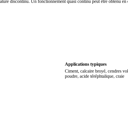
nature discontinu. Un fonctionnement quasi continu peut être obtenu en 
Applications typiques
Ciment, calcaire broyé, cendres vo
poudre, acide téréphtalique, craie