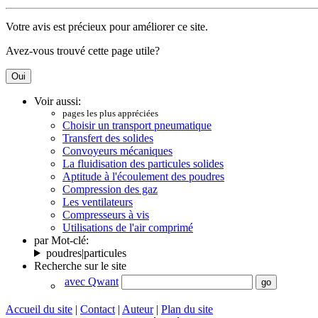
Votre avis est précieux pour améliorer ce site.
Avez-vous trouvé cette page utile?
Voir aussi:
pages les plus appréciées
Choisir un transport pneumatique
Transfert des solides
Convoyeurs mécaniques
La fluidisation des particules solides
Aptitude à l'écoulement des poudres
Compression des gaz
Les ventilateurs
Compresseurs à vis
Utilisations de l'air comprimé
par Mot-clé:
poudres|particules
Recherche sur le site
avec Qwant
Accueil du site
|
Contact
|
Auteur
|
Plan du site