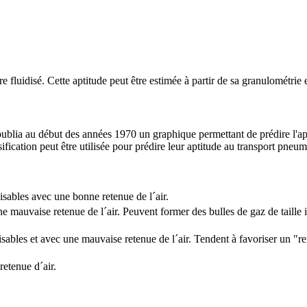
 fluidisé. Cette aptitude peut être estimée à partir de sa granulométrie e
lia au début des années 1970 un graphique permettant de prédire l'apti
assification peut être utilisée pour prédire leur aptitude au transport pne
disables avec une bonne retenue de l´air.
ne mauvaise retenue de l´air. Peuvent former des bulles de gaz de taille
idisables et avec une mauvaise retenue de l´air. Tendent à favoriser un "
retenue d´air.