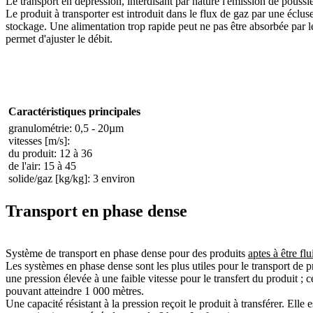
Le transport en dépression, interdisant par nature l'émission de poussiè
Le produit à transporter est introduit dans le flux de gaz par une écluse r
stockage. Une alimentation trop rapide peut ne pas être absorbée par l
permet d'ajuster le débit.
Caractéristiques principales
granulométrie: 0,5 - 20µm
vitesses [m/s]:
du produit: 12 à 36
de l'air: 15 à 45
solide/gaz [kg/kg]: 3 environ
Transport en phase dense
Système de transport en phase dense pour des produits
aptes à être flu
Les systèmes en phase dense sont les plus utiles pour le transport de 
une pression élevée à une faible vitesse pour le transfert du produit ; 
pouvant atteindre 1 000 mètres.
Une capacité résistant à la pression reçoit le produit à transférer. Ell