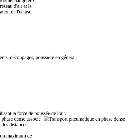
 produits dangereux.
réseau d'air et le
tion de l'écluse
lents, découpages, poussière en général
isant la force de poussée de l’air.
n phase dense associe
r des distances
ession maximum de