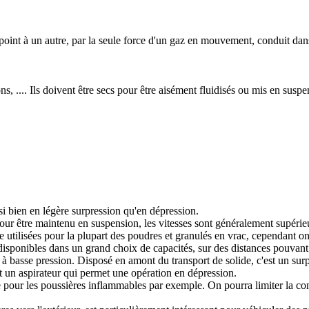
point à un autre, par la seule force d'un gaz en mouvement, conduit dan
s, .... Ils doivent être secs pour être aisément fluidisés ou mis en suspe
i bien en légère surpression qu'en dépression.
Pour être maintenu en suspension, les vitesses sont généralement supérie
e utilisées pour la plupart des poudres et granulés en vrac, cependant on
t disponibles dans un grand choix de capacités, sur des distances pouvant
 à basse pression. Disposé en amont du transport de solide, c'est un sur
st un aspirateur qui permet une opération en dépression.
azote pour les poussières inflammables par exemple. On pourra limiter la