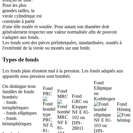
Pour les plus
grandes tailles, la
virole cylindrique est
construite à partir
d'une tôle roulée et soudée. Pour autant son diamètre doit
généralement respecter une valeur normalisée afin de pouvoir
s'adapter aux fonds.
Les fonds sont des pièces préfabriquées, standardisées, soudés à
l'extrémité de la virole ou montés sur une bride.
Types de fonds
Les fonds plats résistent mal à la pression. Les fonds adaptés aux
appareils sous pression sont bombés.
Fond
On distingue trois
Elliptique
Fond
Fond
familles de fonds
ou
PRC
Fond
MRC
bombés:
Korbbogen
GRC ou
- fonds
Fond
Klopper
torisphériques
Hémisph
NF E 81-
- fonds elliptiques
102 ou
- fonds
NF E 81-
NF E
DIN-
hémisphériques
NF E
103 ou
81-
28011
81-
DIN-