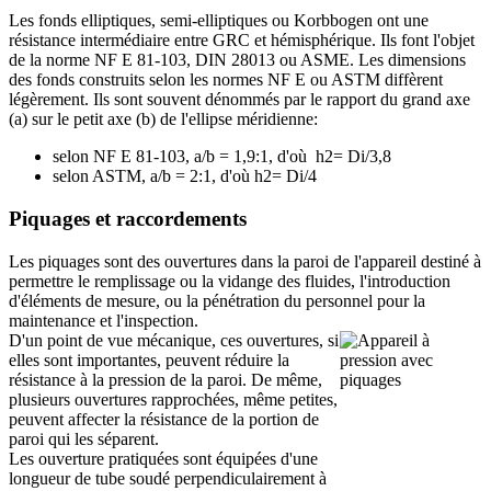
Les fonds elliptiques, semi-elliptiques ou Korbbogen ont une
résistance intermédiaire entre GRC et hémisphérique. Ils font l'objet
de la norme NF E 81-103, DIN 28013 ou ASME. Les dimensions
des fonds construits selon les normes NF E ou ASTM diffèrent
légèrement. Ils sont souvent dénommés par le rapport du grand axe
(a) sur le petit axe (b) de l'ellipse méridienne:
selon NF E 81-103, a/b = 1,9:1, d'où h2= Di/3,8
selon ASTM, a/b = 2:1, d'où h2= Di/4
Piquages et raccordements
Les piquages sont des ouvertures dans la paroi de l'appareil destiné à
permettre le remplissage ou la vidange des fluides, l'introduction
d'éléments de mesure, ou la pénétration du personnel pour la
maintenance et l'inspection.
D'un point de vue mécanique, ces ouvertures, si
elles sont importantes, peuvent réduire la
résistance à la pression de la paroi. De même,
plusieurs ouvertures rapprochées, même petites,
peuvent affecter la résistance de la portion de
paroi qui les séparent.
Les ouverture pratiquées sont équipées d'une
longueur de tube soudé perpendiculairement à