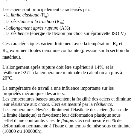
Les aciers sont principalement caractérisés par:
- la
limite élastique
(R
)
e
- la
résistance à la traction
(R
)
m
- l'
allongement après rupture
(A%)
- la
résilience
(énergie de flexion par choc sur éprouvette ISO V)
Ces caractéristiques varient fortement avec la température. R
et
e
R
expriment toutes deux une contrainte (pression sur la section du
m
matériau).
L'allongement après rupture doit être supérieur à 14%, et la
résilience >27J à la température minimale de calcul ou au plus à
20°C.
La température de travail a une influence importante sur les
propriétés mécaniques des aciers.
Les températures basses augmentent la fragilité des aciers et diminue
leur résistance aux chocs. Ceci est mesuré par la
résilience
.
Les températures élevées diminuent l'élasticité des aciers (baisse de
la limite élastique) et favorisent leur déformation plastique sous
l'effet d'une contrainte. C'est le
fluage
. Ceci est mesuré en % de
déformation permanente à l'issue d'un temps de mise sous contrainte
(10000 ou 100000h).