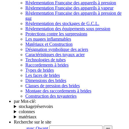
Règlementation Française des appareils à pression
Règlementation Française des appareils à vapeur
Règlementation Française des appareils à pression de
gaz
Règlementation des stockages de G.C.L.
Réglementation des équipements sous pression
Protections contre les surpressions
Les nuages inflammables
Matériaux et Construction
Désignation symbolique des aciers
Caractéristiques des tuyaux acier
Technologies de tubes
Raccordements à brides
Types de brides
Les faces de brides
Dimensions des brides
Classes de pression des brides
Montage des raccordements à brides
Construction des tuyauteries
par Mot-clé:
stockage|réservoirs
colonnes
matériaux
Recherche sur le site
avec Qwant