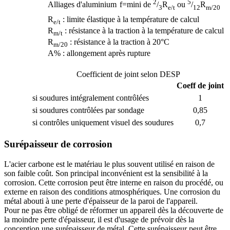
2
5
Alliages d'aluminium
f=mini de
/
R
ou
/
R
3
e/t
12
m/20
R
: limite élastique à la température de calcul
e/t
R
: résistance à la traction à la température de calcul
m/t
R
: résistance à la traction à 20°C
m/20
A% : allongement après rupture
Coefficient de joint selon DESP
Coeff de joint
si soudures intégralement contrôlées
1
si soudures contrôlées par sondage
0,85
si contrôles uniquement visuel des soudures
0,7
Surépaisseur de corrosion
L'acier carbone est le matériau le plus souvent utilisé en raison de
son faible coût. Son principal inconvénient est la sensibilité à la
corrosion. Cette corrosion peut être interne en raison du procédé, ou
externe en raison des conditions atmosphériques. Une corrosion du
métal abouti à une perte d'épaisseur de la paroi de l'appareil.
Pour ne pas être obligé de réformer un appareil dès la découverte de
la moindre perte d'épaisseur, il est d'usage de prévoir dès la
conception une surépaisseur de métal. Cette surépaisseur peut être