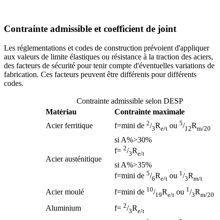
Contrainte admissible et coefficient de joint
Les réglementations et codes de construction prévoient d'appliquer
aux valeurs de limite élastiques ou résistance à la traction des aciers,
des facteurs de sécurité pour tenir compte d'éventuelles variations de
fabrication. Ces facteurs peuvent être différents pour différents
codes.
Contrainte admissible selon DESP
Matériau
Contrainte maximale
2
5
Acier ferritique
f=mini de
/
R
ou
/
R
3
e/t
12
m/20
si A%>30%
2
f=
/
R
3
e/t
Acier austénitique
si A%>35%
5
1
f=mini de
/
R
ou
/
R
6
e/t
3
m/t
10
1
Acier moulé
f=mini de
/
R
ou
/
R
19
e/t
3
m/20
2
Aluminium
f=
/
R
3
e/t