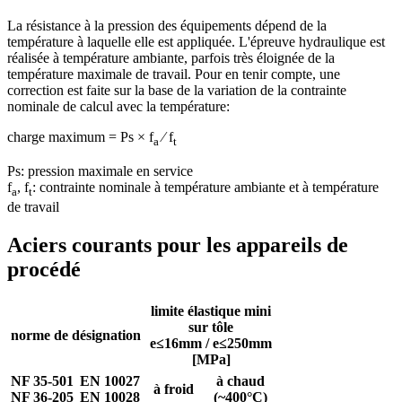
La résistance à la pression des équipements dépend de la
température à laquelle elle est appliquée. L'épreuve hydraulique est
réalisée à température ambiante, parfois très éloignée de la
température maximale de travail. Pour en tenir compte, une
correction est faite sur la base de la variation de la contrainte
nominale de calcul avec la température:
charge maximum = Ps ×
f
⁄
f
a
t
Ps: pression maximale en service
f
, f
: contrainte nominale à température ambiante et à température
a
t
de travail
Aciers courants pour les appareils de
procédé
limite élastique mini
sur tôle
norme de désignation
e≤16mm / e≤250mm
[MPa]
NF 35-501
EN 10027
à chaud
à froid
NF 36-205
EN 10028
(~400°C)