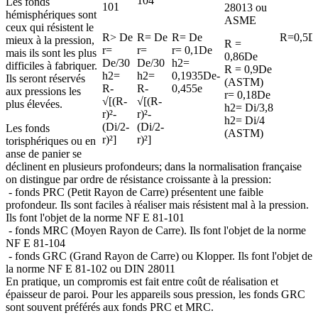
104
Les fonds
101
28013 ou
hémisphériques sont
ASME
ceux qui résistent le
R> De
R= De
R= De
R=0,5D
mieux à la pression,
R =
r=
r=
r= 0,1De
mais ils sont les plus
0,86De
De/30
De/30
h2=
difficiles à fabriquer.
R = 0,9De
h2=
h2=
0,1935De-
Ils seront réservés
(ASTM)
R-
R-
0,455e
aux pressions les
r= 0,18De
√[(R-
√[(R-
plus élevées.
h2= Di/3,8
r)²-
r)²-
h2= Di/4
(Di/2-
(Di/2-
Les fonds
(ASTM)
r)²]
r)²]
torisphériques ou en
anse de panier se
déclinent en plusieurs profondeurs; dans la normalisation française
on distingue par ordre de résistance croissante à la pression:
- fonds PRC (Petit Rayon de Carre) présentent une faible
profondeur. Ils sont faciles à réaliser mais résistent mal à la pression.
Ils font l'objet de la norme NF E 81-101
- fonds MRC (Moyen Rayon de Carre). Ils font l'objet de la norme
NF E 81-104
- fonds GRC (Grand Rayon de Carre) ou Klopper. Ils font l'objet de
la norme NF E 81-102 ou DIN 28011
En pratique, un compromis est fait entre coût de réalisation et
épaisseur de paroi. Pour les appareils sous pression, les fonds GRC
sont souvent préférés aux fonds PRC et MRC.