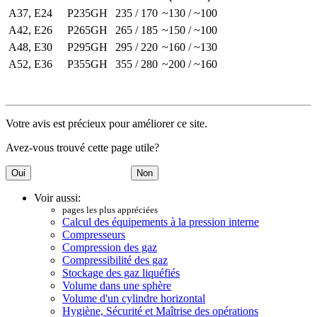
A37, E24
P235GH
235 / 170
~130 / ~100
A42, E26
P265GH
265 / 185
~150 / ~100
A48, E30
P295GH
295 / 220
~160 / ~130
A52, E36
P355GH
355 / 280
~200 / ~160
Votre avis est précieux pour améliorer ce site.
Avez-vous trouvé cette page utile?
Voir aussi:
pages les plus appréciées
Calcul des équipements à la pression interne
Compresseurs
Compression des gaz
Compressibilité des gaz
Stockage des gaz liquéfiés
Volume dans une sphère
Volume d'un cylindre horizontal
Hygiène, Sécurité et Maîtrise des opérations