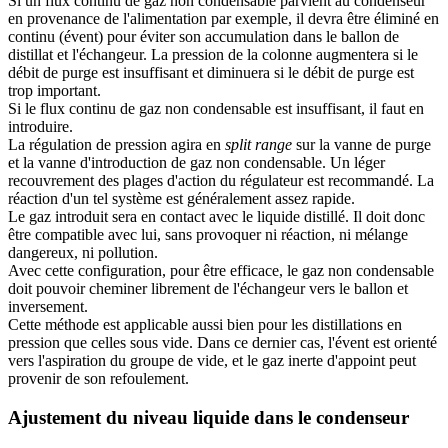
Si un flux continu de gaz non condensable parvient au condenseur
en provenance de l'alimentation par exemple, il devra être éliminé en
continu (évent) pour éviter son accumulation dans le ballon de
distillat et l'échangeur. La pression de la colonne augmentera si le
débit de purge est insuffisant et diminuera si le débit de purge est
trop important.
Si le flux continu de gaz non condensable est insuffisant, il faut en
introduire.
La régulation de pression agira en
split range
sur la vanne de purge
et la vanne d'introduction de gaz non condensable. Un léger
recouvrement des plages d'action du régulateur est recommandé. La
réaction d'un tel système est généralement assez rapide.
Le gaz introduit sera en contact avec le liquide distillé. Il doit donc
être compatible avec lui, sans provoquer ni réaction, ni mélange
dangereux, ni pollution.
Avec cette configuration, pour être efficace, le gaz non condensable
doit pouvoir cheminer librement de l'échangeur vers le ballon et
inversement.
Cette méthode est applicable aussi bien pour les distillations en
pression que celles sous vide. Dans ce dernier cas, l'évent est orienté
vers l'aspiration du groupe de vide, et le gaz inerte d'appoint peut
provenir de son refoulement.
Ajustement du niveau liquide dans le condenseur