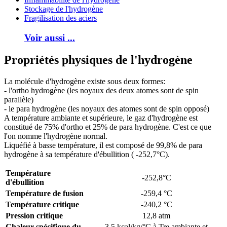
Stockage de l'hydrogène
Fragilisation des aciers
Voir aussi ...
Propriétés physiques de l'hydrogène
La molécule d'hydrogène existe sous deux formes:
- l'ortho hydrogène (les noyaux des deux atomes sont de spin
parallèle)
- le para hydrogène (les noyaux des atomes sont de spin opposé)
A température ambiante et supérieure, le gaz d'hydrogène est
constitué de 75% d'ortho et 25% de para hydrogène. C'est ce que
l'on nomme l'hydrogène normal.
Liquéfié à basse température, il est composé de 99,8% de para
hydrogène à sa température d'ébullition ( -252,7°C).
Température
-252,8°C
d'ébullition
Température de fusion
-259,4 °C
Température critique
-240,2 °C
Pression critique
12,8 atm
Chaleur spécifique du
3,5 kcal/kg/°C à Tre ambiante et