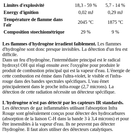
Limites d'explosivité
18,3 - 59 %
5,7 - 14 %
Energy d'ignition
0,02 mJ
0,29 mJ
Température de flamme dans
2045 °C
1875 °C
l'air
Composition stoechiométrique
29 %
9 %
Les flammes d'hydrogène irradient faiblement.
Les flammes
d'hydrogène sont donc presque invisibles. La détection d'un feu est
difficile.
Dans un feu d'hydrogène, l'intermédiaire principal est le radical
hydroxyl OH qui réagi ensuite avec l'oxygène pour produire le
produit de combustion principal qui est la vapeur d'eau. L'énergie de
cette combustion est émise dans l'ultra-violet, le visible et l'infra-
rouge dans des bandes spectrales spécifiques. L'eau émet
principalement dans le proche infra-rouge (2,7 microns). La
détection de cette radiation nécessite un détecteur spécifique.
L'hydrogène n'est pas détecté par les capteurs IR standards.
Les détecteurs de gaz inflammables utilisant l'absorption Infra
Rouge sont généralement conçus pour détecter des hydrocarbures
(absorption de la liaison C-H dans la bande 3 à 3,4 microns) et pour
être insensibles à la vapeur d'eau. Ils ne peuvent pas détecter
l'hydrogène. Il faut alors utiliser des détecteurs catalytiques.