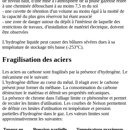
de niveau haut, d'une mise à l'atmosphère de la phase gazeuse reliée
à une cheminée débouchant à au moins 7,5 m du sol
- une cuvette de rétention d'un volume au moins égal à la moitié de
la capacité du plus gros réservoir lui étant associé
- une zone de danger autour du dépôt à l'intérieur de laquelle des
restrictions de travaux, d'installation de matériel électrique, doivent
être observées
L'hydrogène liquide peut causer des bûlures sévères dues à sa
température de stockage très basse (-253°C).
Fragilisation des aciers
Les aciers au carbone sont fragilisés par la présence d'hydrogène. Le
mécanisme est le suivant:
L'hydrogène diffuse au coeur du métal. Il réagit avec le carbone
présent pour former du méthane. La consommation du carbone
déstructure le matériau et détruit ses propriétés mécaniques.
La présence de chrome dans l'alliage limite ce phénomène et permet
de reculer les limites d'utilisation. Les courbes de Nelson permettent
de définir ces limites d'utilisation en température et pression
partielles d'hydrogène dans le gaz. Les valeurs limites sont
approximativement les suivantes:
Teneur en
Pression partielle
Température maximum