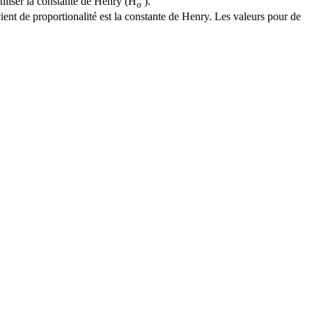
iliser la constante de Henry (
H
).
σ
cient de proportionalité est la constante de Henry. Les valeurs pour de