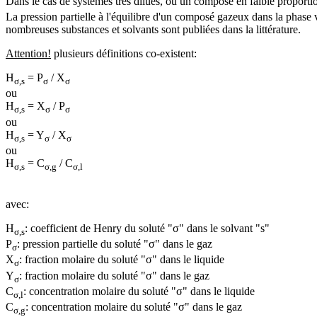
Dans le cas de systèmes très dilués, où un composé en faible proportion
La pression partielle à l'équilibre d'un composé gazeux dans la phase v
nombreuses substances et solvants sont publiées dans la littérature.
Attention!
plusieurs définitions co-existent:
H
= P
/ X
σ,s
σ
σ
ou
H
= X
/ P
σ,s
σ
σ
ou
H
= Y
/ X
σ,s
σ
σ
ou
H
= C
/ C
σ,s
σ,g
σ,l
avec:
H
: coefficient de Henry du soluté "σ" dans le solvant "s"
σ,s
P
: pression partielle du soluté "σ" dans le gaz
σ
X
: fraction molaire du soluté "σ" dans le liquide
σ
Y
: fraction molaire du soluté "σ" dans le gaz
σ
C
: concentration molaire du soluté "σ" dans le liquide
σ,l
C
: concentration molaire du soluté "σ" dans le gaz
σ,g