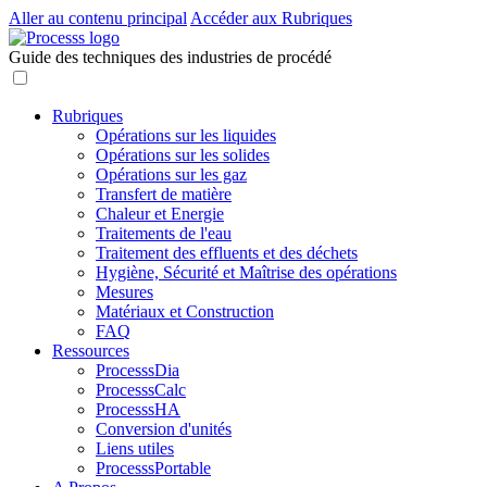
Aller au contenu principal
Accéder aux Rubriques
Guide des techniques des industries de procédé
Rubriques
Opérations sur les liquides
Opérations sur les solides
Opérations sur les gaz
Transfert de matière
Chaleur et Energie
Traitements de l'eau
Traitement des effluents et des déchets
Hygiène, Sécurité et Maîtrise des opérations
Mesures
Matériaux et Construction
FAQ
Ressources
ProcesssDia
ProcesssCalc
ProcesssHA
Conversion d'unités
Liens utiles
ProcesssPortable