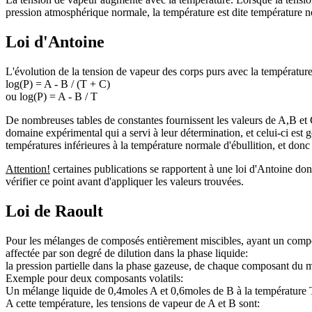
pression atmosphérique normale, la température est dite température no
Loi d'Antoine
L'évolution de la tension de vapeur des corps purs avec la température
log(P) = A - B / (T + C)
ou log(P) = A - B / T
De nombreuses tables de constantes fournissent les valeurs de A,B et 
domaine expérimental qui a servi à leur détermination, et celui-ci est g
températures inférieures à la température normale d'ébullition, et donc
Attention!
certaines publications se rapportent à une loi d'Antoine do
vérifier ce point avant d'appliquer les valeurs trouvées.
Loi de Raoult
Pour les mélanges de composés entièrement miscibles, ayant un comporte
affectée par son degré de dilution dans la phase liquide:
la pression partielle dans la phase gazeuse, de chaque composant du mél
Exemple pour deux composants volatils:
Un mélange liquide de 0,4moles A et 0,6moles de B à la température 
A cette température, les tensions de vapeur de A et B sont: