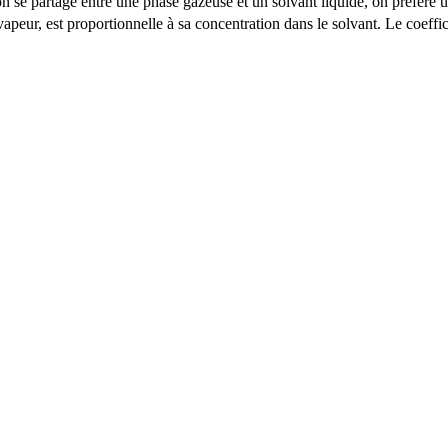
 se partage entre une phase gazeuse et un solvant liquide, on préfère ut
apeur, est proportionnelle à sa concentration dans le solvant. Le coeffi