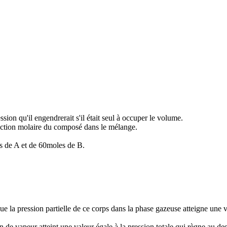
ion qu'il engendrerait s'il était seul à occuper le volume.
fraction molaire du composé dans le mélange.
s de A et de 60moles de B.
ue la pression partielle de ce corps dans la phase gazeuse atteigne une 
 vapeur atteint une valeur égale à la pression totale qui règne au dessus 