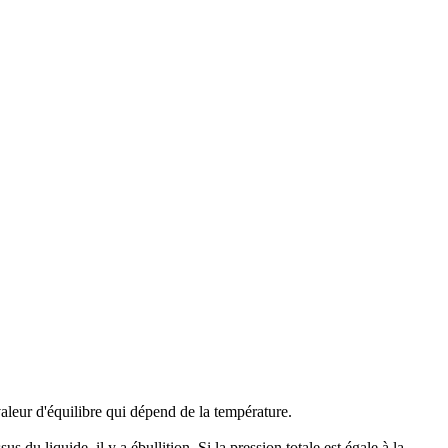
valeur d'équilibre qui dépend de la température.
du liquide, il y a ébullition. Si la pression totale est égale à la