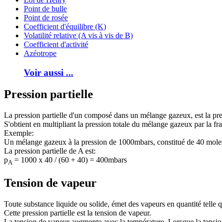
Point de bulle
Point de rosée
Coefficient d'équilibre (K)
Volatilité relative (A vis à vis de B)
Coefficient d'activité
Azéotrope
Voir aussi ...
Pression partielle
La pression partielle d'un composé dans un mélange gazeux, est la press
S'obtient en multipliant la pression totale du mélange gazeux par la 
Exemple:
Un mélange gazeux à la pression de 1000mbars, constitué de 40 mole
La pression partielle de A est:
p
= 1000 x 40 / (60 + 40) = 400mbars
A
Tension de vapeur
Toute substance liquide ou solide, émet des vapeurs en quantité telle q
Cette pression partielle est la tension de vapeur.
La tension de vapeur augmente avec la température. Lorsque la tension de